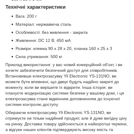
Технічні характеристики
Вага: 200 г
Матеріал: нержавіюча сталь
Особливості: без живлення - закрита
Живлення: DC 12 В, 450 мА
Розміри: клямка 90 х 28 х 20, планка 160 х 25 х 3
Сила утримання: 500 кг
Приклад використання: у вас новий комерційний об'єкт, і ви
хочете забезпечити безпечний доступ для співробітників.
Встановивши електрозасувку Yli Electronic YS-131NO, ви
можете бути впевнені, що двері будуть надійно закриті до
моменту, коли ви вирішите їх відкрити. Інша історія: ви
плануєте модернізацію системи безпеки у вашому домі, і ця
електрозасувка стане відмінним доповненням до існуючої
системи контролю доступу.
Обираючи електрозасувку Yli Electronic YS-131NO, ви
отримуєте не тільки надійний продукт, але й дуже вигідну ціну
на ринку. Доставка товару здійснюється в найкоротші терміни,
а відгуки наших клієнтів підтверджують високу якість та