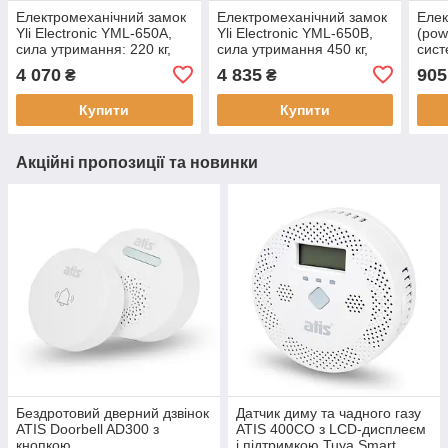
Електромеханічний замок
Електромеханічний замок
Елек
Yli Electronic YML-650A,
Yli Electronic YML-650B,
(pоw
сила утримання: 220 кг,
сила утримання 450 кг,
сист
живлення: DC 12-24 В
живлення DC 12-24 В
дост
4 070
4 835
905
₴
₴
до 5
DC1
Купити
Купити
Акційні пропозиції та новинки
Бездротовий дверний дзвінок
Датчик диму та чадного газу
ATIS Doorbell AD300 з
ATIS 400CO з LCD-дисплеєм
кнопкою
і підтримкою Tuya Smart