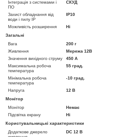
Інтеграція з системами і
СКУД
ПО
Захист обладнання від
IP10
води і пилу IP
Можливість розширення
Ні
Загальні
Вага
200 г
Живлення
Мережа 12В
Значення вихідного струму
450 А
Максимальна робоча
55 град.
температура
Мінімальна робоча
-10 град.
температура
Напруга
12 В
Монітор
Монітор
Немає
Підсвітка екрану
Ні
Користувальницькі характеристики
Додаткове джерело
DC 12 В
живлення