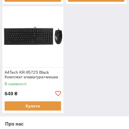
A4Tech KR-8572S Black
Комплект клавіатура+мишка
В наявності
649
₴
Купити
Про нас