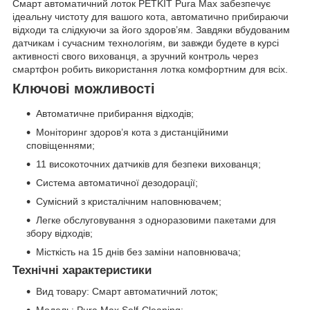
Смарт автоматичний лоток PETKIT Pura Max забезпечує
ідеальну чистоту для вашого кота, автоматично прибираючи
відходи та слідкуючи за його здоров’ям. Завдяки вбудованим
датчикам і сучасним технологіям, ви завжди будете в курсі
активності свого вихованця, а зручний контроль через
смартфон робить використання лотка комфортним для всіх.
Ключові можливості
Автоматичне прибирання відходів;
Моніторинг здоров’я кота з дистанційними
сповіщеннями;
11 високоточних датчиків для безпеки вихованця;
Система автоматичної дезодорації;
Сумісний з кристалічним наповнювачем;
Легке обслуговування з одноразовими пакетами для
збору відходів;
Місткість на 15 днів без заміни наповнювача;
Технічні характеристики
Вид товару: Смарт автоматичний лоток;
Модель: Pura Max Self-Cleaning;