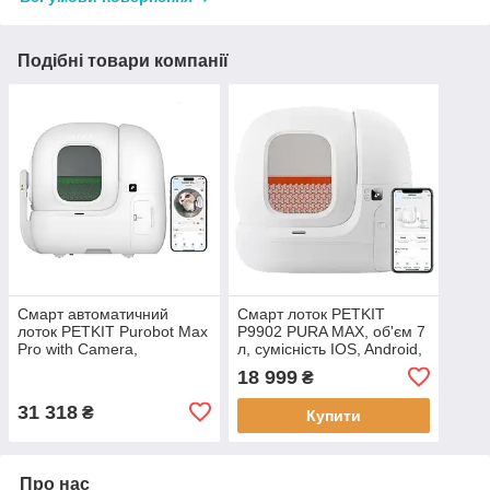
Подібні товари компанії
Смарт автоматичний
Смарт лоток PETKIT
лоток PETKIT Purobot Max
P9902 PURA MAX, об'єм 7
Pro with Camera,
л, сумісність IOS, Android,
автоматичне очищення,
розміри 620 x 538 x 552
18 999
₴
вбудована камера
мм
31 318
₴
Купити
Про нас