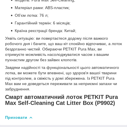
Матеріал рами: ABS-пластик;
Об’єм лотка: 76 л;
Гарантійний термін: 6 місяців;
Країна реєстрації бренда: Китай;
Уявіть ситуацію: ви повертаєтеся додому після важкого
робочого дня і бачите, що ваш кіт спокійно відпочиває, а лоток
бездоганно чистий. Обираючи PETKIT Pura Max, ви
отримуєте можливість насолоджуватися часом з вашим
пухнастим другом без зайвих клопотів.
Завдяки надійності та функціональності цього автоматичного
лотка, ви можете бути впевнені, що здоров'я вашої тварини
під контролем, а свіжість у домі збережена. Із PETKIT Pura
Max вам не доведеться переживати за неприємні запахи чи
забруднення.
Смарт автоматичний лоток PETKIT Pura
Max Self-Cleaning Cat Litter Box (P9902)
Приховати