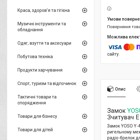
Краса, здоров’я та гігієна
Музичні інструменти та
повернення тов
обладнання
Одяг, взуття та аксесуари
сайту.
Побутова техніка
Продукти харчування
Спорт, туризм та відпочинок
Опис
Тактичні товари та
спорядження
Замок
YOS
Зчитувач Е
Товари для бізнесу
Замок YOSO Y-4
Товари для дітей
ригельному мех
радіо-брелок д