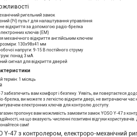
ожливості
еханічний ригельний замок
оний (ІЧ) пульт для налаштування управління
не відкриття за допомогою радіо-брелка
електронних ключів (ЕМ)
ля механічного відкриття англійським ключем
 розміри: 130x98x41 мм
обочої напруги: 9-15 В постійного струму
трум: понад 3 мА
ний сигнал для відкриття дверей
рактеристики
й термін: 1 місяць
й
 забезпечить вам комфорт і безпеку. Уявіть, ви повертаєтеся додо
-брелка, ви можете з легкістю відкрити двері, не витрачаючи час н
читувачем електронних ключів для контролю доступу.
агазин пропонує вам можливість замовити замок YOSO Y-47 з контр
надійності, на що вказують численні позитивні відгуки користувачі
конайтеся самі!
 Y-47 з контролером, електроро-механічний риг