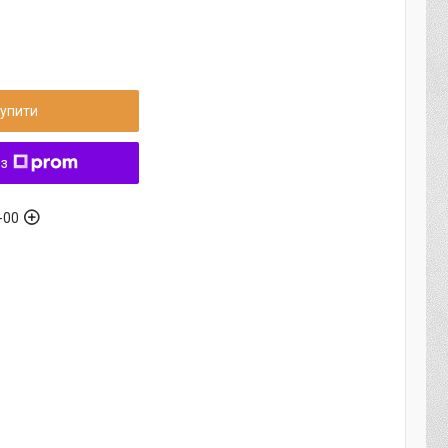
упити
 з
-00