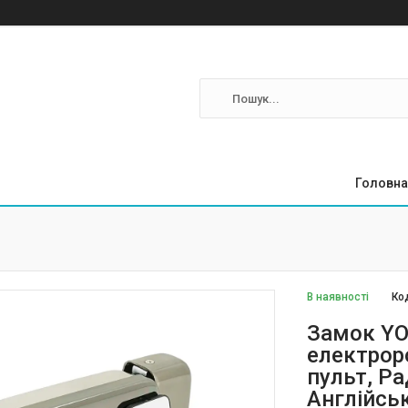
Головна
В наявності
Ко
Замок YO
електрор
пульт, Ра
Англійсь