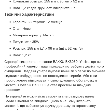
Компактні розміри: 155 мм x 98 мм x 52 мм
Вага 1,2 кг для зручності використання
Технічні характеристики
Гарантійний термін: 12 місяців
Стан: Нове
Матеріал корпусу: Метал
Потужність: 35W
Розміри: 155 мм (д) x 98 мм (ш) x 52 мм (в)
Вага: 1,2 кг
Сценарії використання ванни BAKKU BK3060: Уявіть, що ви
професійний ювелір, і ваші прикраси потребують делікатного
очищення. Завдяки ультразвуковій ванні ви з легкістю зможете
видалити забруднення, не пошкодивши вироби. Або ж ви
просто хочете підтримувати свою домашню обстановку в
чистоті: з BAKKU BK3060 це стає простим та швидким
процесом.
Не втрачайте можливість замовити ультразвукову ванну
BAKKU BK3060 за вигідною ціною в нашому інтернет-
магазині, що забезпечує зручну доставку та гарантовану