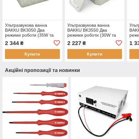
Ультразвукова ванна
Ультразвукова ванна
Ульт
BAKKU BK3050 Два
BAKKU BK3550 Два
BAK
режими роботи (35W та
режими роботи (30W та
режи
50W), металевий корпус,
50W), металевий корпус,
мета
2 344
2 227
1 3
₴
₴
об'єм 0.7 л (220*155*173)
металева кришка, об'єм
мета
1,2 кг
0.5 л
цифр
Купити
Купити
Акційні пропозиції та новинки