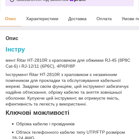
Опис
Характеристики
Доставка
Оплата
Умови п
Опис
Інстру
мент Ritar HT-2810R з храповиком для обжимки RJ-45 (8P8C
Cat-6) і RJ-12/11 (6P6C), 4P/6P/8P
Інструмент Ritar HT-2810R з храповиком є незамінним
помічником для прокладки та обслуговування кабельної
мережі. Завдяки своїм функціям, цей інструмент забезпечує
надійне обтискання, обрізку кабелю та зняття зовнішньої
оболонки. Купуючи цей інструмент, ви отримуєте якість,
ефективність та легкість у використанні.
Ключові можливості
Обрізка кабелю і провідників
Обтиск телефонного кабелю типу UTP/FTP розміром
28-24 AWG