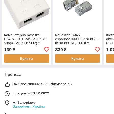
Комп'ютерна розетка
Конектор RJ45
Інст
RJ45x2 UTP cat.5e 8P8C
екранований FTP 8P8C 50
обжи
Vinga (VCPRJ45O2) з
mkm кат. 5E, 100 шт.
RJ-1
гарантією 16 міс, ступінь
Hypernet P88S-C5E,
тест
139
330
1 0
₴
₴
захисту IP20
сріблястий, гарантія 12 міс
Купити
Купити
Про нас
94% позитивних з 232 відгуків за рік
Працює з 13.12.2022
м. Запоріжжя
Запоріжжя, Україна