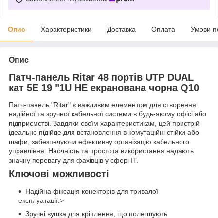
Опис
Характеристики
Доставка
Оплата
Умови п
Опис
Патч-панель Ritar 48 портiв UTP DUAL
кат 5Е 19 "1U НЕ екранована чорна Q10
Патч-панель "Ritar" є важливим елементом для створення
надійної та зручної кабельної системи в будь-якому офісі або
підприємстві. Завдяки своїм характеристикам, цей пристрій
ідеально підійде для встановлення в комутаційні стійки або
шафи, забезпечуючи ефективну організацію кабельного
управління. Наочність та простота використання надають
значну перевагу для фахівців у сфері IT.
Ключові можливості
Надійна фіксація конекторів для тривалої
експлуатації.>
Зручні вушка для кріплення, що полегшують