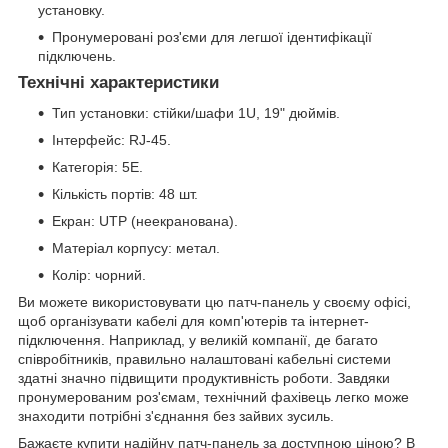
установку.
Пронумеровані роз'єми для легшої ідентифікації
підключень.
Технічні характеристики
Тип установки: стійки/шафи 1U, 19" дюймів.
Інтерфейс: RJ-45.
Категорія: 5E.
Кількість портів: 48 шт.
Екран: UTP (неекранована).
Матеріал корпусу: метал.
Колір: чорний.
Ви можете використовувати цю патч-панель у своєму офісі,
щоб організувати кабелі для комп'ютерів та інтернет-
підключення. Наприклад, у великій компанії, де багато
співробітників, правильно налаштовані кабельні системи
здатні значно підвищити продуктивність роботи. Завдяки
пронумерованим роз'ємам, технічний фахівець легко може
знаходити потрібні з'єднання без зайвих зусиль.
Бажаєте купити надійну патч-панель за доступною ціною? В