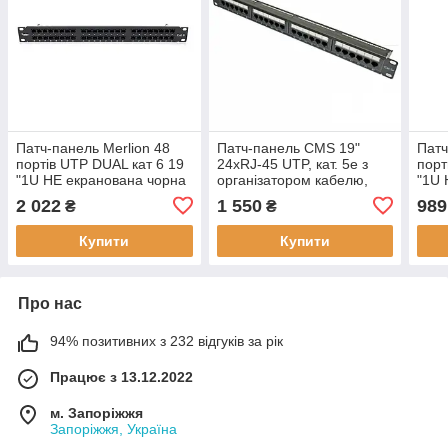
Патч-панель Merlion 48
Патч-панель CMS 19"
Патч
портiв UTP DUAL кат 6 19
24хRJ-45 UTP, кат. 5e з
порт
"1U НЕ екранована чорна
організатором кабелю,
"1U 
Q10, металевий корпус,
висота 1U, чорний колір
Q25,
2 022
1 550
989
₴
₴
нове
Купити
Купити
Про нас
94% позитивних з 232 відгуків за рік
Працює з 13.12.2022
м. Запоріжжя
Запоріжжя, Україна