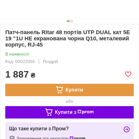
Патч-панель Ritar 48 портiв UTP DUAL кат 5Е
19 "1U НЕ екранована чорна Q10, металевий
корпус, RJ-45
В наявності
Код: 00022056
Роздріб
1 887
₴
Купити
або
Купити з
Що таке купити з Пром?
Замовлення під захистом