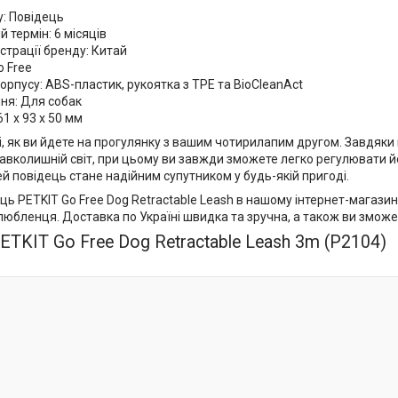
у: Повідець
й термін: 6 місяців
страції бренду: Китай
o Free
орпусу: ABS-пластик, рукоятка з TPE та BioCleanAct
ня: Для собак
61 х 93 х 50 мм
, як ви йдете на прогулянку з вашим чотирилапим другом. Завдяки 
вколишній світ, при цьому ви завжди зможете легко регулювати йог
й повідець стане надійним супутником у будь-якій пригоді.
ь PETKIT Go Free Dog Retractable Leash в нашому інтернет-магазині
любленця. Доставка по Україні швидка та зручна, а також ви зможе
ETKIT Go Free Dog Retractable Leash 3m (P2104)