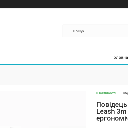
Головна
В наявності
Ко
Повідець 
Leash 3m 
ергономі