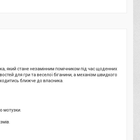
етка, який стане незамінним помічником під час щоденних
стей для гри та веселої біганини, а механізм швидкого
аходитись ближче до власника.
ю мотузки.
змів.