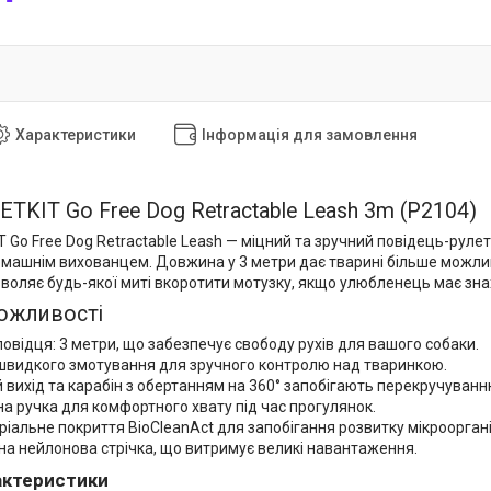
Характеристики
Інформація для замовлення
ETKIT Go Free Dog Retractable Leash 3m (P2104)
T Go Free Dog Retractable Leash — міцний та зручний повідець-рул
омашнім вихованцем. Довжина у 3 метри дає тварині більше можливо
воляє будь-якої миті вкоротити мотузку, якщо улюбленець має зн
ожливості
відця: 3 метри, що забезпечує свободу рухів для вашого собаки.
швидкого змотування для зручного контролю над тваринкою.
 вихід та карабін з обертанням на 360° запобігають перекручуванн
а ручка для комфортного хвату під час прогулянок.
іальне покриття BioCleanAct для запобігання розвитку мікрооргані
на нейлонова стрічка, що витримує великі навантаження.
рактеристики