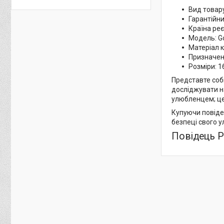
Вид товар
Гарантійни
Країна реє
Модель: G
Матеріал к
Призначен
Розміри: 1
Представте собі
досліджувати на
улюбленцем; це
Купуючи повідец
безпеці свого у
Повідець P