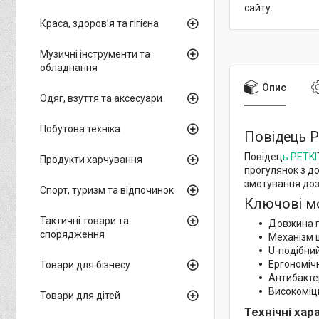
сайту.
Краса, здоров’я та гігієна
Музичні інструменти та
обладнання
Опис
Одяг, взуття та аксесуари
Побутова техніка
Повідець P
Повідец
ь PETKI
Продукти харчування
прогулянок з д
змотування доз
Спорт, туризм та відпочинок
Ключові м
Тактичні товари та
Довжина по
спорядження
Механізм 
U-подібний
Ергономічн
Товари для бізнесу
Антибактер
Високоміц
Товари для дітей
Технічні ха