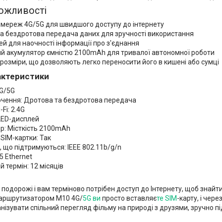
ожливості
 мереж 4G/5G для швидшого доступу до інтернету
та бездротова передача даних для зручності використання
й для наочності інформації про з'єднання
й акумулятор ємністю 2100mAh для тривалої автономної роботи
розміри, що дозволяють легко переносити його в кишені або сумці
рактеристики
G/5G
ючення: Дротова та бездротова передача
Fi: 2.4G
LED-дисплей
р: Місткість 2100mAh
SIM-картки: Так
 що підтримуються: IEEE 802.11b/g/n
5 Ethernet
й термін: 12 місяців
 в подорожі і вам терміново потрібен доступ до Інтернету, щоб знайт
аршрутизатором M10 4G/
5G ви
просто вставляє
те SIM
-карту, і чер
нізувати спільний перегляд фільму на природі з друзями, зручно п