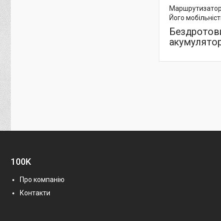
Маршрутизатор M
Його мобільніс
Бездротови
акумулято
100K
Про компанію
Контакти