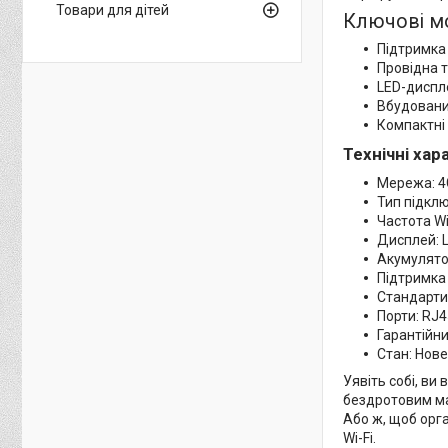
Товари для дітей
Ключові м
Підтримка
Провідна 
LED-диспле
Вбудовани
Компактні 
Технічні ха
Мережа: 4
Тип підкл
Частота Wi-
Дисплей: 
Акумулято
Підтримка 
Стандарти,
Порти: RJ4
Гарантійни
Стан: Нове
Уявіть собі, ви
бездротовим м
Або ж, щоб орга
Wi-Fi.