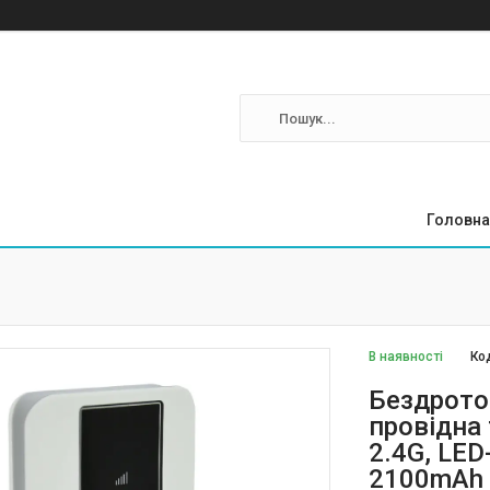
Головна
В наявності
Ко
Бездрото
провідна 
2.4G, LE
2100mAh