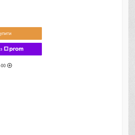
упити
 з
-00