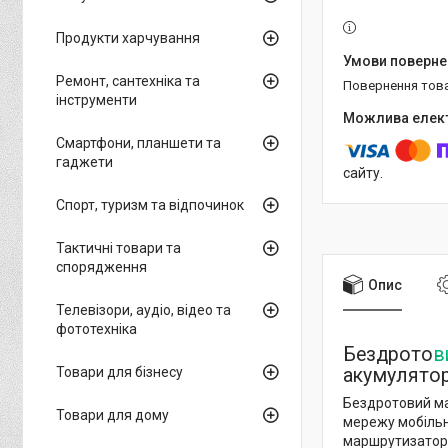
Продукти харчування
Ремонт, сантехніка та
повернення тов
інструменти
Смартфони, планшети та
гаджети
сайту.
Спорт, туризм та відпочинок
Тактичні товари та
спорядження
Опис
Телевізори, аудіо, відео та
фототехніка
Бездрото
в
акумулято
Товари для бізнесу
Бездротовий ма
Товари для дому
мережу мобільн
маршрутизатор і