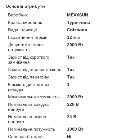
Основні атрибути
Виробник
MEXXSUN
Країна виробник
Туреччина
Види індикації
Світлова
Гарантійний термін
12 міс
Допустима пікова
2000 Вт
потужність
Захист від короткого
Так
замикання
Захист від перевантажень
Так
Захист від перегріву
Так
Кількість дискретних
1
виходів
Максимальна потужність
2000 Вт
Номінальна вихідна
220 В
напруга
Номінальна вхідна
24 В
напруга
Номінальна потужність
1000 Вт
Сонячна батарея
Ні