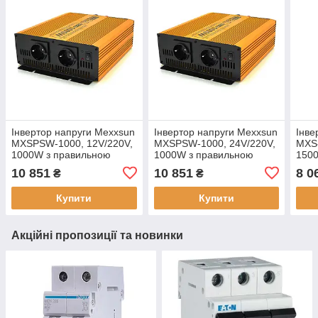
Інвертор напруги Mexxsun
Інвертор напруги Mexxsun
Інве
MXSPSW-1000, 12V/220V,
MXSPSW-1000, 24V/220V,
MXS-
1000W з правильною
1000W з правильною
150
синусоїдою, 2 Shuko,
синусоїдою, 2 Shuko,
сину
10 851
10 851
8 0
₴
₴
клемні дроти, Q4, 12 міс.
клемні дроти, Q4, 12 міс.
клем
гарантії
гарантії
порт
Купити
Купити
Акційні пропозиції та новинки