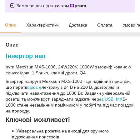
Замовлення під захистом
Опис
Характеристики
Доставка
Оплата
Умови п
Опис
Інвертор нап
руги Mexxsun MXS-1000, 24V/220V, 1000W з модифікованою
синусоїдою, 1 Shuko, клемні дроти, Q4
Інвертор напруги Mexxsun MXS-1000 - це надійний пристрій,
що перетв
орює е
лектрику з 24 В на 220 В, дозволяючи
підключати навантаження до 1000 Вт. Завдяки універсальній
розетці та можливості заряджати гаджети чер
ез USB, MX
S-
1000 стане незамінним помічником у побуті та під час поїздок
на природу.
Ключові можливості
Універсальна розетка на виході для зручного
підключення пристроїв