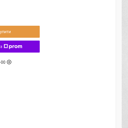
упити
 з
-00