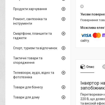
Продукти харчування
Ремонт, сантехніка та
повернення тов
інструменти
Смартфони, планшети та
гаджети
сайту.
Спорт, туризм та відпочинок
Тактичні товари та
спорядження
Опис
Телевізори, аудіо, відео та
фототехніка
Інвертор н
запобіжник
Товари для бізнесу
Перетворювач н
Товари для дому
220 В, що дозв
та високій ефек