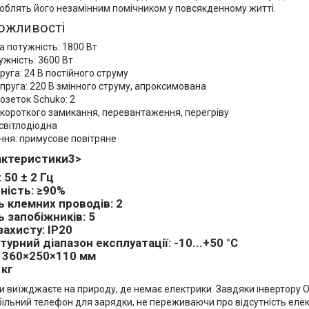
облять його незамінним помічником у повсякденному житті.
ожливості
 потужність: 1800 Вт
ужність: 3600 Вт
руга: 24 В постійного струму
пруга: 220 В змінного струму, апроксимована
розеток Schuko: 2
 короткого замикання, перевантаження, перегріву
 світлодіодна
ня: примусове повітряне
рактеристики3>
 50 ± 2 Гц
ність: ≥90%
ь клемних проводів: 2
ь запобіжників: 5
захисту: IP20
урний діапазон експлуатації: -10...+50 °C
: 360×250×110 мм
 кг
к ви виїжджаєте на природу, де немає електрики. Завдяки інвертор
більний телефон для зарядки, не переживаючи про відсутність елек