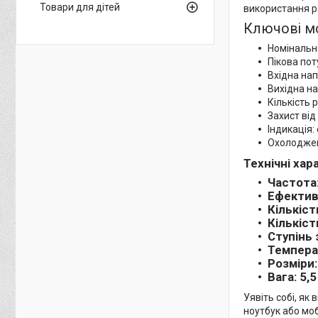
Товари для дітей
використання р
Ключові м
Номінальна
Пікова пот
Вхідна нап
Вихідна на
Кількість 
Захист від
Індикація:
Охолоджен
Технічні ха
Частота:
Ефектив
Кількіст
Кількіст
Ступінь 
Температ
Розміри
Вага: 5,5
Уявіть собі, я
ноутбук або мо