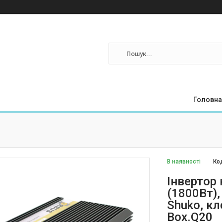
Головна
В наявності
Ко
Інвертор
(1800Вт),
Shuko, кл
Box.Q20