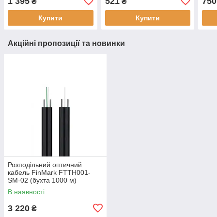
1 395
521
750
₴
₴
PLM
Купити
Купити
Акційні пропозиції та новинки
Розподільний оптичний
кабель FinMark FTTH001-
SM-02 (бухта 1000 м)
В наявності
3 220
₴