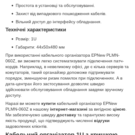
Простота в установці та обслуговуванні.
Захист від випадкового пошкодження кабелів.
Вільний доступ до інтерфейсу обладнання.
Технічні характеристики
Розмір: 1U
Габарити: 44х50х480 мм
При використанні кабельного організатора EPNew PLMN-
060Z, ви зможете легко систематизувати підключення патч-
кордів. Наприклад, в невеликому офісі, де є кілька серверів та
комутаторів, такий органайзер допоможе підтримувати
порядок, зменшуючи ризик помилок при підключеннях. А в
дата-центрах його застосування дозволяє швидко
здійснювати обслуговування обладнання завдяки зручному
доступу.
Наразі ви можете
купити
кабельний організатор EPNew
PLMN-060Z в нашому
інтернет-магазині
за вигідною
ціною
.
Ми забезпечуємо швидку
доставку
та гарантуємо високу
якість продукції, що підтверджують численні
відгуки
задоволених клієнтів.
Кабельний організатор 1U з кришкою,