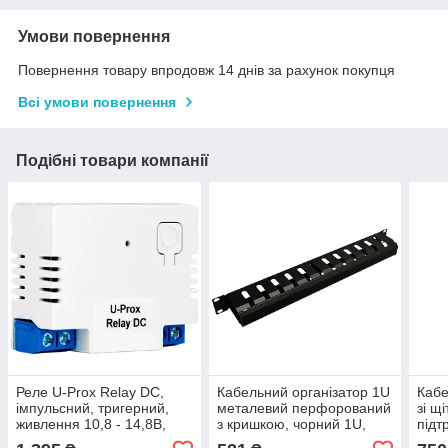
Умови повернення
Повернення товару впродовж 14 днів за рахунок покупця
Всі умови повернення
Подібні товари компанії
Реле U-Prox Relay DC,
Кабельний організатор 1U
Кабе
імпульсний, тригерний,
металевий перфорований
зі щі
живлення 10,8 - 14,8В,
з кришкою, чорний 1U,
підт
розміри 44 х 36 х 18 мм
розмір 43х69х480 мм
44х