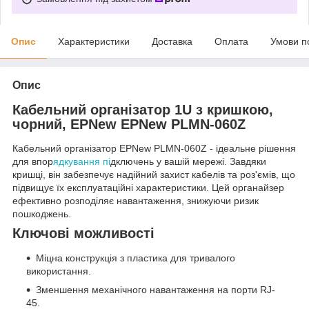
Опис
Характеристики
Доставка
Оплата
Умови п
Опис
Кабельний організатор 1U з кришкою,
чорний, EPNew EPNew PLMN-060Z
Кабельний організатор EPNew PLMN-060Z - ідеальне рішення
для впор
ядкування пі
дключень у вашій мережі. Завдяки
кришці, він забезпечує надійний захист кабелів та роз'ємів, що
підвищує їх експлуатаційні характеристики. Цей органайзер
ефективно розподіляє навантаження, знижуючи ризик
пошкоджень.
Ключові можливості
Міцна конструкція з пластика для тривалого
використання.
Зменшення механічного навантаження на порти RJ-
45.