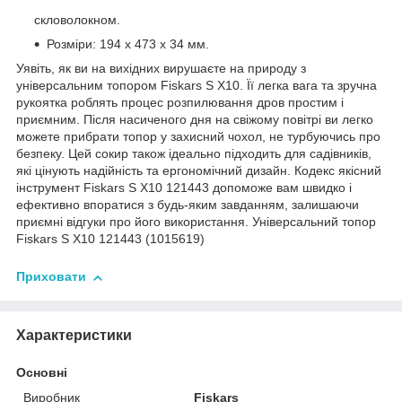
скловолокном.
Розміри: 194 x 473 x 34 мм.
Уявіть, як ви на вихідних вирушаєте на природу з
універсальним топором Fiskars S X10. Її легка вага та зручна
рукоятка роблять процес розпилювання дров простим і
приємним. Після насиченого дня на свіжому повітрі ви легко
можете прибрати топор у захисний чохол, не турбуючись про
безпеку. Цей сокир також ідеально підходить для садівників,
які цінують надійність та ергономічний дизайн. Кодекс якісний
інструмент Fiskars S X10 121443 допоможе вам швидко і
ефективно впоратися з будь-яким завданням, залишаючи
приємні відгуки про його використання. Універсальний топор
Fiskars S X10 121443 (1015619)
Приховати
Характеристики
Основні
Виробник
Fiskars