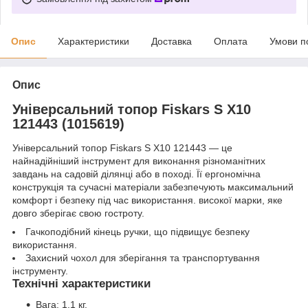
Опис
Характеристики
Доставка
Оплата
Умови п
Опис
Універсальний топор Fiskars S X10
121443 (1015619)
Універсальний топор Fiskars S X10 121443 — це
найнадійніший інструмент для виконання різноманітних
завдань на садовій ділянці або в поході. Її ергономічна
конструкція та сучасні матеріали забезпечують максимальний
комфорт і безпеку під час використання. високої марки, яке
довго зберігає свою гостроту.
Гачкоподібний кінець ручки, що підвищує безпеку
використання.
Захисний чохол для зберігання та транспортування
інструменту.
Технічні характеристики
Вага: 1.1 кг.