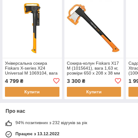
Універсальна сокира
Сокира-колун Fiskars X17
Садо
Fiskars X-series X24
М (1015641), вага 1,63 кг,
Xtra
Universal M 1069104, вага
розміри 650 x 208 x 38 мм
(100
1,56 кг, матеріал -
розм
4 799
3 300
1 9
₴
₴
поліамід армований
скловолокном
Купити
Купити
Про нас
94% позитивних з 232 відгуків за рік
Працює з 13.12.2022