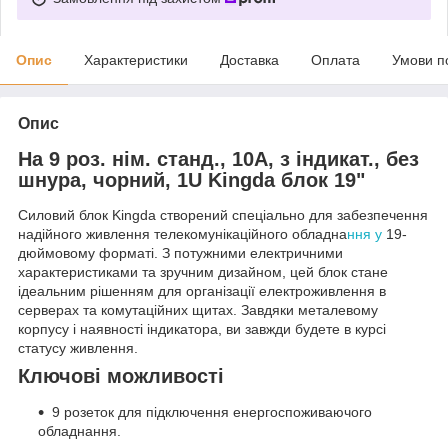
Опис
Характеристики
Доставка
Оплата
Умови п
Опис
На 9 роз. нім. станд., 10А, з індикат., без
шнура, чорний, 1U Kingda блок 19"
Силовий блок Kingda створений спеціально для забезпечення
надійного живлення телекомунікаційного обладна
ння у
19-
дюймовому форматі. З потужними електричними
характеристиками та зручним дизайном, цей блок стане
ідеальним рішенням для організації електроживлення в
серверах та комутаційних щитах. Завдяки металевому
корпусу і наявності індикатора, ви завжди будете в курсі
статусу живлення.
Ключові можливості
9 розеток для підключення енергоспоживаючого
обладнання.