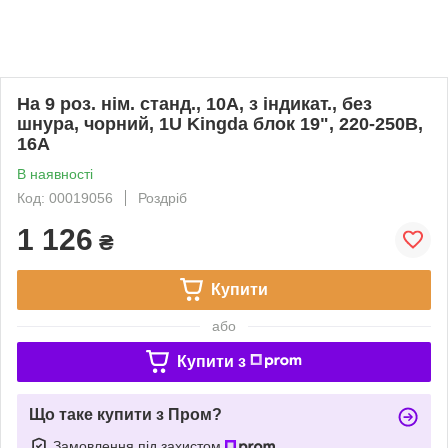
На 9 роз. нім. станд., 10А, з індикат., без
шнура, чорний, 1U Kingda блок 19", 220-250В,
16А
В наявності
Код: 00019056
Роздріб
1 126
₴
Купити
або
Купити з
Що таке купити з Пром?
Замовлення під захистом