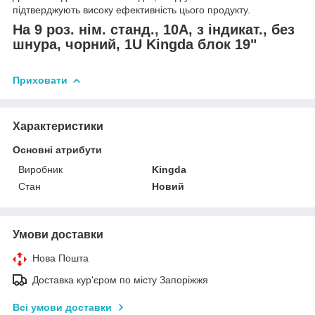
підтверджують високу ефективність цього продукту.
На 9 роз. нім. станд., 10А, з індикат., без
шнура, чорний, 1U Kingda блок 19"
Приховати
Характеристики
Основні атрибути
Виробник
Kingda
Стан
Новий
Умови доставки
Нова Пошта
Доставка кур'єром по місту Запоріжжя
Всі умови доставки