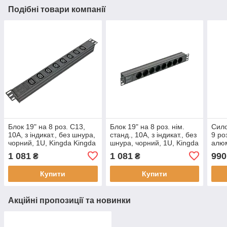
Подібні товари компанії
Блок 19" на 8 роз. С13,
Блок 19" на 8 роз. нім.
Сило
10А, з індикат., без шнура,
станд., 10А, з індикат., без
9 ро
чорний, 1U, Kingda Kingda
шнура, чорний, 1U, Kingda
алюм
KD-IEC1008WKPB19A-
Kingda KD-
16А
1 081
1 081
990
₴
₴
C14, 220-250В, 50-60Гц
GER(16)N1008WKPB19A-
9WAY
C14, 220-250В
Купити
Купити
Акційні пропозиції та новинки