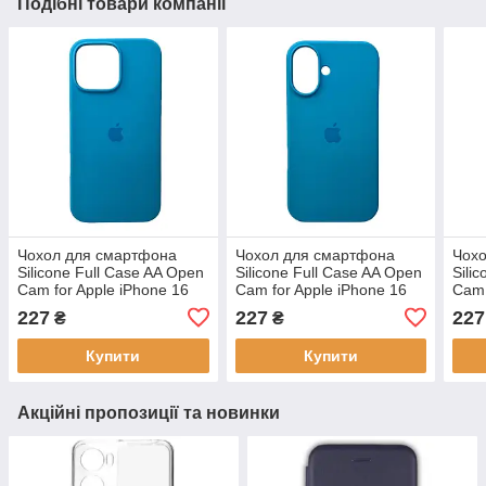
Подібні товари компанії
Чохол для смартфона
Чохол для смартфона
Чох
Silicone Full Case AA Open
Silicone Full Case AA Open
Sili
Cam for Apple iPhone 16
Cam for Apple iPhone 16
Cam 
Pro Max 38,Surf Blue,
38, Surf Blue, силікон,
Pro 
227
227
227
₴
₴
силікон, мікрофібра
мікрофібра
мікр
Купити
Купити
Акційні пропозиції та новинки