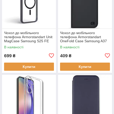
Чохол до мобільного
Чохол до мобільного
телефона Armorstandart Unit
телефона Armorstandart
MagCase Samsung S25 FE
OneFold Case Samsung A37
5G Black (ARM89156)
5G Black (ARM89718)
В наявності
В наявності
699
409
₴
₴
Купити
Купити