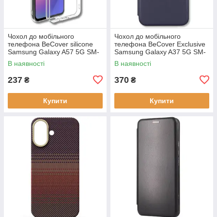
Чохол до мобільного
Чохол до мобільного
телефона BeCover silicone
телефона BeCover Exclusive
Samsung Galaxy A57 5G SM-
Samsung Galaxy A37 5G SM-
A576 Transparent (714858)
A376 Deep Blue (715019)
В наявності
В наявності
237
370
₴
₴
Купити
Купити