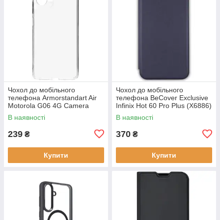
Чохол до мобільного
Чохол до мобільного
телефона Armorstandart Air
телефона BeCover Exclusive
Motorola G06 4G Camera
Infinix Hot 60 Pro Plus (X6886)
cover Clear (ARM89057)
Deep Blue (714717)
В наявності
В наявності
239
370
₴
₴
Купити
Купити