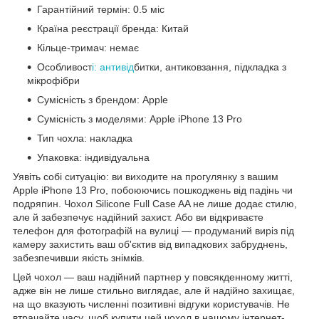
Гарантійний термін: 0.5 міс
Країна реєстрації бренда: Китай
Кільце-тримач: немає
Особливост
і: антивід
битки, антиковзання, підкладка з
мікрофібри
Сумісність з брендом: Apple
Сумісність з моделями: Apple iPhone 13 Pro
Тип чохла: накладка
Упаковка: індивідуальна
Уявіть собі ситуацію: ви виходите на прогулянку з вашим
Apple iPhone 13 Pro, побоюючись пошкоджень від падінь чи
подряпин. Чохол Silicone Full Case AA не лише додає стилю,
але й забезпечує надійний захист. Або ви відкриваєте
телефон для фотографій на вулиці — продуманий виріз під
камеру захистить ваш об'єктив від випадкових забруднень,
забезпечивши якість знімків.
Цей чохол — ваш надійний партнер у повсякденному житті,
адже він не лише стильно виглядає, але й надійно захищає,
на що вказують численні позитивні відгуки користувачів. Не
втрачайте часу, щоб купити цей чохол в нашому інтернет-