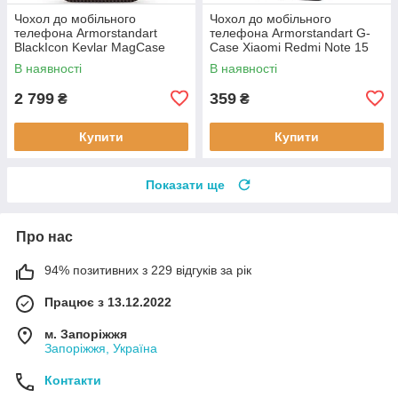
Чохол до мобільного
Чохол до мобільного
телефона Armorstandart
телефона Armorstandart G-
BlackIcon Kevlar MagCase
Case Xiaomi Redmi Note 15
Apple iPhone 17 Sunset
4G Black (ARM89695)
В наявності
В наявності
(ARM90153)
2 799
359
₴
₴
Купити
Купити
Показати ще
Про нас
94% позитивних з 229 відгуків за рік
Працює з 13.12.2022
м. Запоріжжя
Запоріжжя, Україна
Контакти