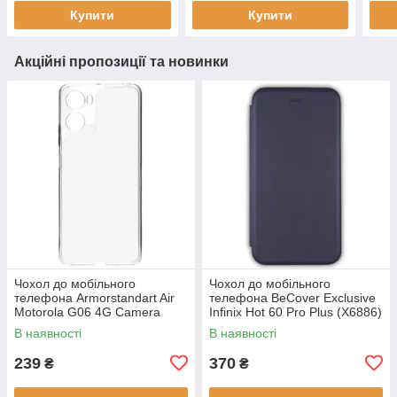
матеріали
матеріали
Купити
Купити
Акційні пропозиції та новинки
Чохол до мобільного
Чохол до мобільного
телефона Armorstandart Air
телефона BeCover Exclusive
Motorola G06 4G Camera
Infinix Hot 60 Pro Plus (X6886)
cover Clear (ARM89057)
Deep Blue (714717)
В наявності
В наявності
239
370
₴
₴