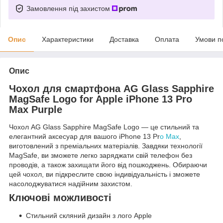
Замовлення під захистом
Опис
Характеристики
Доставка
Оплата
Умови п
Опис
Чохол для смартфона AG Glass Sapphire
MagSafe Logo for Apple iPhone 13 Pro
Max Purple
Чохол AG Glass Sapphire MagSafe Logo — це стильний та
елегантний аксесуар для вашого iPhone 13 Pr
o Max
,
виготовлений з преміальних матеріалів. Завдяки технології
MagSafe, ви зможете легко заряджати свій телефон без
проводів, а також захищати його від пошкоджень. Обираючи
цей чохол, ви підкреслите свою індивідуальність і зможете
насолоджуватися надійним захистом.
Ключові можливості
Стильний скляний дизайн з лого Apple