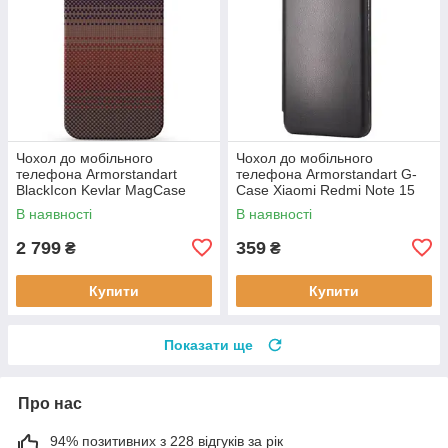
Чохол до мобільного
Чохол до мобільного
телефона Armorstandart
телефона Armorstandart G-
BlackIcon Kevlar MagCase
Case Xiaomi Redmi Note 15
Apple iPhone 17 Sunset
4G Black (ARM89695)
В наявності
В наявності
(ARM90153)
2 799
359
₴
₴
Купити
Купити
Показати ще
Про нас
94% позитивних з 228 відгуків за рік