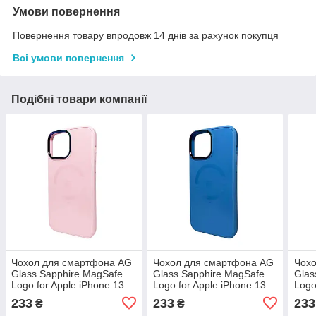
Умови повернення
Повернення товару впродовж 14 днів за рахунок покупця
Всі умови повернення
Подібні товари компанії
Чохол для смартфона AG
Чохол для смартфона AG
Чох
Glass Sapphire MagSafe
Glass Sapphire MagSafe
Glas
Logo for Apple iPhone 13
Logo for Apple iPhone 13
Logo
Pro Max Rose Gold,
Pro Max Blue,
Purp
233
233
233
₴
₴
антиударний, преміальні
антиударний, преміальні
прем