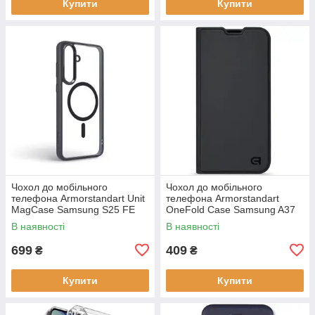
Купити
Купити
Чохол до мобільного
Чохол до мобільного
телефона Armorstandart Unit
телефона Armorstandart
MagCase Samsung S25 FE
OneFold Case Samsung A37
5G Black (ARM89156)
5G Black (ARM89718)
В наявності
В наявності
699
409
₴
₴
Купити
Купити