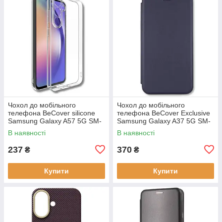
Чохол до мобільного
Чохол до мобільного
телефона BeCover silicone
телефона BeCover Exclusive
Samsung Galaxy A57 5G SM-
Samsung Galaxy A37 5G SM-
A576 Transparent (714858)
A376 Deep Blue (715019)
В наявності
В наявності
237
370
₴
₴
Купити
Купити