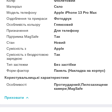
Колір
Фіолетовий
Матеріал
Скло
Модель телефону
Apple iPhone 13 Pro Max
Оздоблення та прикраси
Фотодрук
Особливість кольору
Глянсовий
Призначення
Для телефону
Підтримка MagSafe
Так
Стан
Новий
Сумісність з
Apple
Сумісність з бездротовою
Так
зарядкою
Тип застежки
Без застібки
Форм-фактор
Панель (Накладка на корпус)
Користувальницькі характеристики
Особливості
Протиударний;Пилозахищений;
камери;MagSafe
Приховати