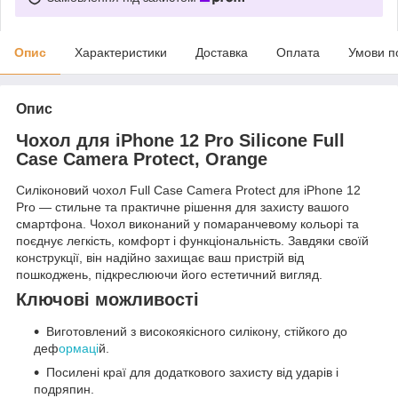
Опис
Характеристики
Доставка
Оплата
Умови п
Опис
Чохол для iPhone 12 Pro Silicone Full
Case Camera Protect, Orange
Силіконовий чохол Full Case Camera Protect для iPhone 12
Pro — стильне та практичне рішення для захисту вашого
смартфона. Чохол виконаний у помаранчевому кольорі та
поєднує легкість, комфорт і функціональність. Завдяки своїй
конструкції, він надійно захищає ваш пристрій від
пошкоджень, підкреслюючи його естетичний вигляд.
Ключові можливості
Виготовлений з високоякісного силікону, стійкого до
деф
ормаці
й.
Посилені краї для додаткового захисту від ударів і
подряпин.