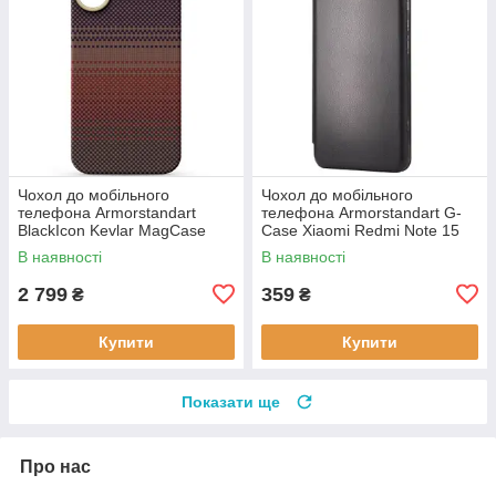
Чохол до мобільного
Чохол до мобільного
телефона Armorstandart
телефона Armorstandart G-
BlackIcon Kevlar MagCase
Case Xiaomi Redmi Note 15
Apple iPhone 17 Sunset
4G Black (ARM89695)
В наявності
В наявності
(ARM90153)
2 799
359
₴
₴
Купити
Купити
Показати ще
Про нас