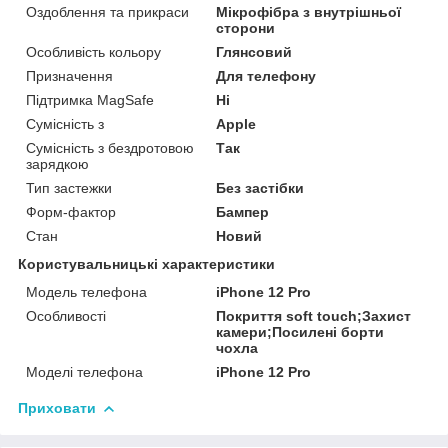
Оздоблення та прикраси
Мікрофібра з внутрішньої
сторони
Особливість кольору
Глянсовий
Призначення
Для телефону
Підтримка MagSafe
Ні
Сумісність з
Apple
Сумісність з бездротовою
Так
зарядкою
Тип застежки
Без застібки
Форм-фактор
Бампер
Стан
Новий
Користувальницькі характеристики
Модель телефона
iPhone 12 Pro
Особливості
Покриття soft touch;Захист
камери;Посилені борти
чохла
Моделі телефона
iPhone 12 Pro
Приховати