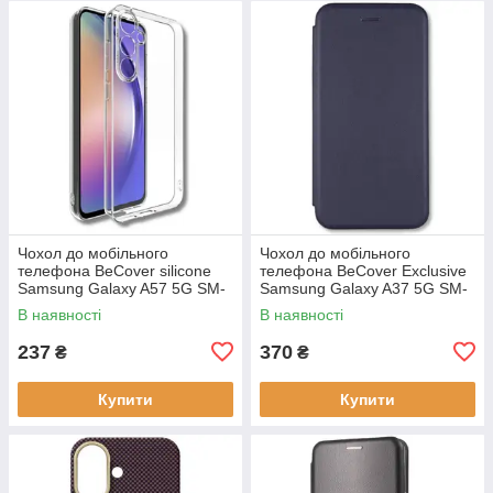
Чохол до мобільного
Чохол до мобільного
телефона BeCover silicone
телефона BeCover Exclusive
Samsung Galaxy A57 5G SM-
Samsung Galaxy A37 5G SM-
A576 Transparent (714858)
A376 Deep Blue (715019)
В наявності
В наявності
237
370
₴
₴
Купити
Купити