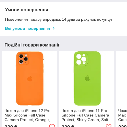
Умови повернення
Повернення товару впродовж 14 днів за рахунок покупця
Всі умови повернення
Подібні товари компанії
Чохол для iPhone 12 Pro
Чохол для iPhone 11 Pro
Чохо
Max Silicone Full Case
Silicone Full Case Camera
Max 
Camera Protect, Orange,
Protect, Shiny Green, Soft
Came
Soft Touch, захист 360°
Touch, Захист 360°
soft
229
229
229