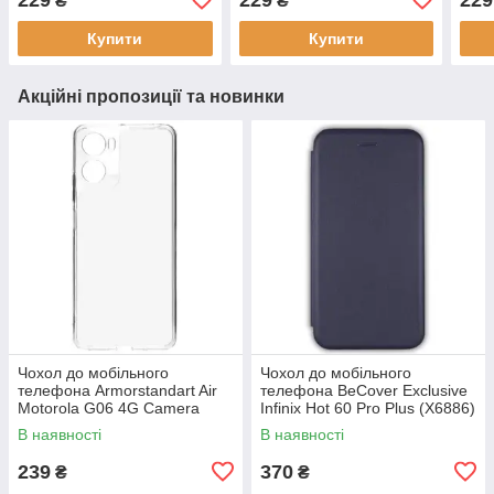
₴
₴
Купити
Купити
Акційні пропозиції та новинки
Чохол до мобільного
Чохол до мобільного
телефона Armorstandart Air
телефона BeCover Exclusive
Motorola G06 4G Camera
Infinix Hot 60 Pro Plus (X6886)
cover Clear (ARM89057)
Deep Blue (714717)
В наявності
В наявності
239
370
₴
₴