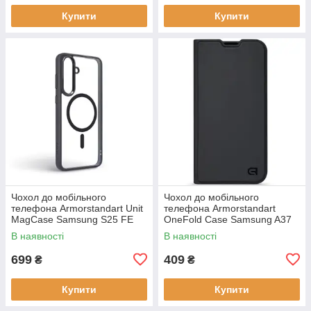
Купити
Купити
Чохол до мобільного
Чохол до мобільного
телефона Armorstandart Unit
телефона Armorstandart
MagCase Samsung S25 FE
OneFold Case Samsung A37
5G Black (ARM89156)
5G Black (ARM89718)
В наявності
В наявності
699
409
₴
₴
Купити
Купити