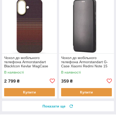
Чохол до мобільного
Чохол до мобільного
телефона Armorstandart
телефона Armorstandart G-
BlackIcon Kevlar MagCase
Case Xiaomi Redmi Note 15
Apple iPhone 17 Sunset
4G Black (ARM89695)
В наявності
В наявності
(ARM90153)
2 799
359
₴
₴
Купити
Купити
Показати ще