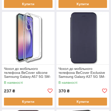
Купити
Купити
Чохол до мобільного
Чохол до мобільного
телефона BeCover silicone
телефона BeCover Exclusive
Samsung Galaxy A57 5G SM-
Samsung Galaxy A37 5G SM-
A576 Transparent (714858)
A376 Deep Blue (715019)
В наявності
В наявності
237
370
₴
₴
Купити
Купити