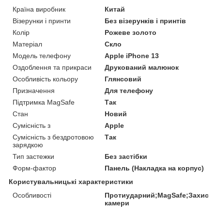
Країна виробник
Китай
Візерунки і принти
Без візерунків і принтів
Колір
Рожеве золото
Матеріал
Скло
Модель телефону
Apple iPhone 13
Оздоблення та прикраси
Друкований малюнок
Особливість кольору
Глянсовий
Призначення
Для телефону
Підтримка MagSafe
Так
Стан
Новий
Сумісність з
Apple
Сумісність з бездротовою
Так
зарядкою
Тип застежки
Без застібки
Форм-фактор
Панель (Накладка на корпус)
Користувальницькі характеристики
Особливості
Протиударний;MagSafe;Захист
камери