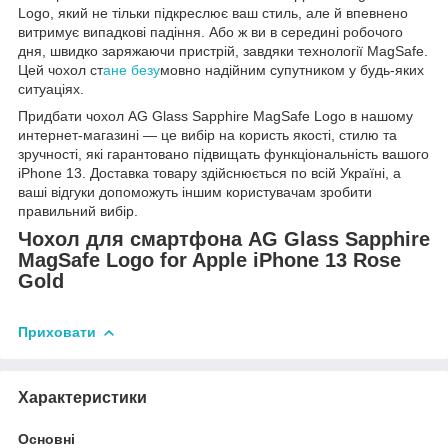
Logo, який не тільки підкреслює ваш стиль, але й впевнено
витримує випадкові падіння. Або ж ви в середині робочого
дня, швидко заряжаючи пристрій, завдяки технології MagSafe.
Цей чохол ст
ане безу
мовно надійним супутником у будь-яких
ситуаціях.
Придбати чохол AG Glass Sapphire MagSafe Logo в нашому
интернет-магазині — це вибір на користь якості, стилю та
зручності, які гарантовано підвищать функціональність вашого
iPhone 13. Доставка товару здійснюється по всій Україні, а
ваші відгуки допоможуть іншим користувачам зробити
правильний вибір.
Чохол для смартфона AG Glass Sapphire
MagSafe Logo for Apple iPhone 13 Rose
Gold
Приховати
Характеристики
Основні