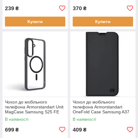
239
370
₴
₴
Купити
Купити
Чохол до мобільного
Чохол до мобільного
телефона Armorstandart Unit
телефона Armorstandart
MagCase Samsung S25 FE
OneFold Case Samsung A37
5G Black (ARM89156)
5G Black (ARM89718)
В наявності
В наявності
699
409
₴
₴