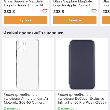
Glass Sapphire MagSafe
Glass Sapphire MagSafe
Glas
Logo for Apple iPhone 14
Logo for Apple iPhone 13
Logo
Rose Gold, антиударний,
Pro Max Purple, скляний,
Pro 
233
233
233
₴
₴
преміальні матеріали
преміальні матеріали
анти
мате
Купити
Купити
Акційні пропозиції та новинки
Чохол до мобільного
Чохол до мобільного
телефона Armorstandart Air
телефона BeCover Exclusive
Motorola G06 4G Camera
Infinix Hot 60 Pro Plus (X6886)
cover Clear (ARM89057)
Deep Blue (714717)
В наявності
В наявності