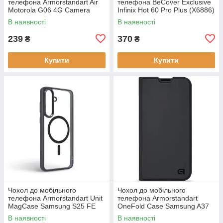
телефона Armorstandart Air
телефона BeCover Exclusive
Motorola G06 4G Camera
Infinix Hot 60 Pro Plus (X6886)
cover Clear (ARM89057)
Deep Blue (714717)
В наявності
В наявності
239
370
₴
₴
Купити
Купити
Чохол до мобільного
Чохол до мобільного
телефона Armorstandart Unit
телефона Armorstandart
MagCase Samsung S25 FE
OneFold Case Samsung A37
5G Black (ARM89156)
5G Black (ARM89718)
В наявності
В наявності