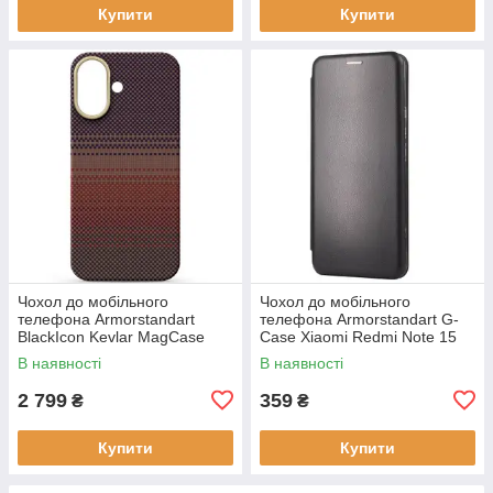
Купити
Купити
Чохол до мобільного
Чохол до мобільного
телефона Armorstandart
телефона Armorstandart G-
BlackIcon Kevlar MagCase
Case Xiaomi Redmi Note 15
Apple iPhone 17 Sunset
4G Black (ARM89695)
В наявності
В наявності
(ARM90153)
2 799
359
₴
₴
Купити
Купити