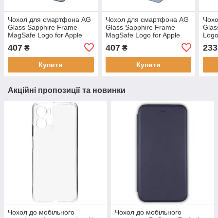
Чохол для смартфона AG
Чохол для смартфона AG
Чох
Glass Sapphire Frame
Glass Sapphire Frame
Glas
MagSafe Logo for Apple
MagSafe Logo for Apple
Logo
iPhone 14 Pro Sierra Blue,
iPhone 15 Sierra Blue,
12/1
407
407
233
₴
₴
антиударний, преміальні
захист камери,
скля
матеріали
антиударний
Купити
Купити
Акційні пропозиції та новинки
Чохол до мобільного
Чохол до мобільного