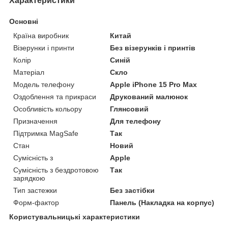
Характеристики
Основні
Країна виробник
Китай
Візерунки і принти
Без візерунків і принтів
Колір
Синій
Матеріал
Скло
Модель телефону
Apple iPhone 15 Pro Max
Оздоблення та прикраси
Друкований малюнок
Особливість кольору
Глянсовий
Призначення
Для телефону
Підтримка MagSafe
Так
Стан
Новий
Сумісність з
Apple
Сумісність з бездротовою
Так
зарядкою
Тип застежки
Без застібки
Форм-фактор
Панель (Накладка на корпус)
Користувальницькі характеристики