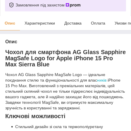
Замовлення під захистом
Опис
Характеристики
Доставка
Оплата
Умови п
Опис
Чохол для смартфона AG Glass Sapphire
MagSafe Logo for Apple iPhone 15 Pro
Max Sierra Blue
Чохол AG Glass Sapphire MagSafe Logo — ідеальне
поєднання стилю та функціональності для влас
ників
iPhone
15 Pro Max. Виготовлений з преміальних матеріалів, цей
стильний скляний чохол не тільки підкреслює індивідуальність
вашого гаджета, але й надійно захищає його від пошкоджень.
Завдяки технології MagSafe, ви отримуєте максимальну
зручність в користуванні та заряджанні.
Ключові можливості
Стильний дизайн зі скла та термополіуретану