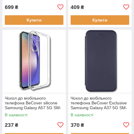
699
409
₴
₴
Купити
Купити
Чохол до мобільного
Чохол до мобільного
телефона BeCover silicone
телефона BeCover Exclusive
Samsung Galaxy A57 5G SM-
Samsung Galaxy A37 5G SM-
A576 Transparent (714858)
A376 Deep Blue (715019)
В наявності
В наявності
237
370
₴
₴