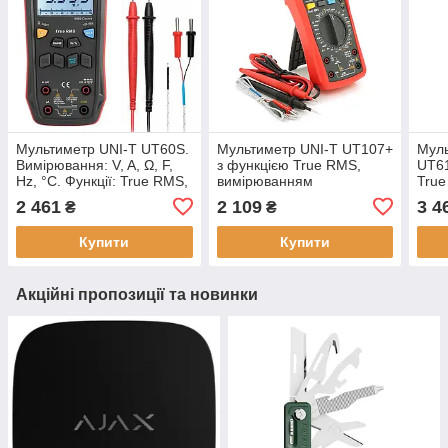
Мультиметр UNI-T UT60S.
Мультиметр UNI-T UT107+
Муль
Вимірювання: V, A, Ω, F,
з функцією True RMS,
UT61
Hz, °C. Функції: True RMS,
вимірюванням
True
NCV, підсвічування,
температури та частоти
1000
2 461
2 109
3 4
₴
₴
продзвонювання, тест
діодів.
Купити
Купити
Акційні пропозиції та новинки