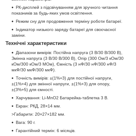
РК-дисплей з підсвічуванням для зручного читання
показників за будь-яких умов освітлення.
Режим сну для продовження терміну роботи батареї.
Індикатор низького заряду батареї для своєчасної
заміни.
Технічні характеристики
Діапазони вимірів: Постійна напруга (3 В/30 В/300 В),
Змінна напруга (3 В/30 В/300 В), Опір (300 Ом/3 кОм/30
кОм/300 кОм/3 МОм), Ємність (3 нФ/30 нФ/300 нФ/3
мкФ/30 мкФ/300 мкФ).
Точність вимірів: ±(1%+3) для постійної напруги,
±(1%+4) для змінної напруги, ±(1%+3) для опору,
±(3%+5) для ємності.
Харчування: Li-MnO2 Батарейка-таблетка 3 В.
Екран: РКД, 28×14 мм.
>Габарити: 20×27×182 мм.
Вага: 90 г.
Гарантійний термін: 6 місяців.