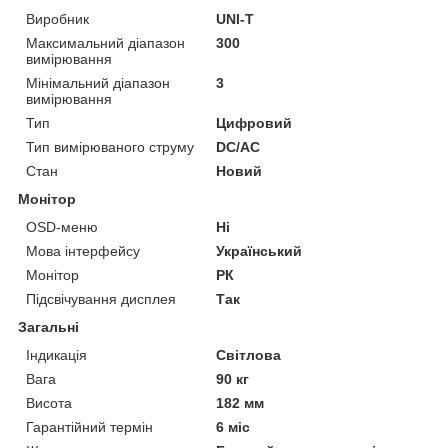
Виробник
UNI-T
Максимальний діапазон
300
вимірювання
Мінімальний діапазон
3
вимірювання
Тип
Цифровий
Тип вимірюваного струму
DC/AC
Стан
Новий
Монітор
OSD-меню
Ні
Мова інтерфейсу
Український
Монітор
РК
Підсвічування дисплея
Так
Загальні
Індикація
Світлова
Вага
90 кг
Висота
182 мм
Гарантійний термін
6 міс