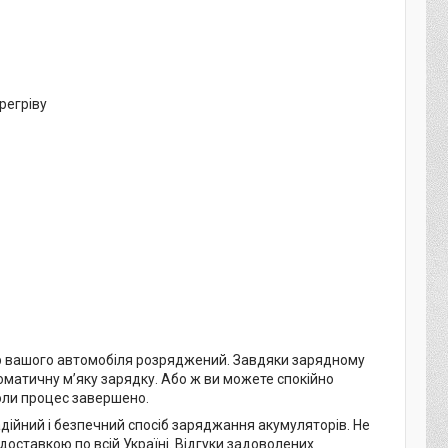
регріву
ятор вашого автомобіля розряджений. Завдяки зарядному
матичну м’яку зарядку. Або ж ви можете спокійно
коли процес завершено.
дійний і безпечний спосіб заряджання акумуляторів. Не
доставкою по всій Україні. Відгуки задоволених