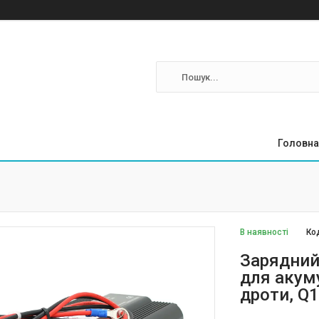
Головна
В наявності
Ко
Зарядний
для акум
дроти, Q1