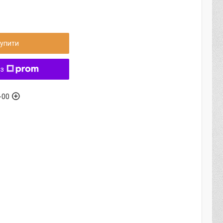
упити
 з
-00