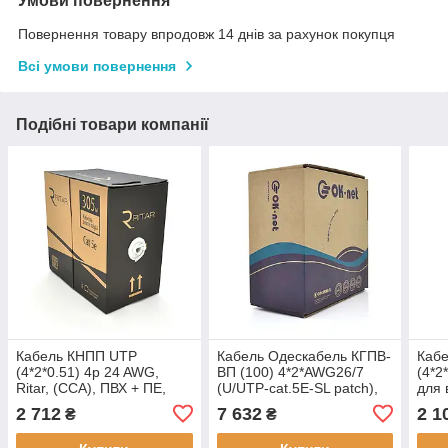
Умови повернення
Повернення товару впродовж 14 днів за рахунок покупця
Всі умови повернення
Подібні товари компанії
Кабель КНПП UTP
Кабель Одескабель КГПВ-
Кабе
(4*2*0.51) 4p 24 AWG,
ВП (100) 4*2*AWG26/7
(4*2
Ritar, (CCA), ПВХ + ПЕ,
(U/UTP-cat.5E-SL patch),
для 
для зовн. робіт з дротом,
CU, для внутр. робіт,
Whit
2 712
7 632
2 1
₴
₴
305м котушка, Black,
305м, 8 жил, 4 пари
жил,
Corton BOX