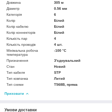
Довжина
305 м
Діаметр
0.56 мм
Категорія
6
Колір
Білий
Колір кабелю
Білий
Колір коннекторів
Білий
Кількість пар
4
Кількість проводів
4 шт.
Мінімальна робоча
-100 °С
температура
Призначення
З'єднувальний
Стан
Новий
Тип кабеля
STP
Тип ковпачка
Литий
Тип схеми
Т568В, пряма
Приховати
Умови доставки