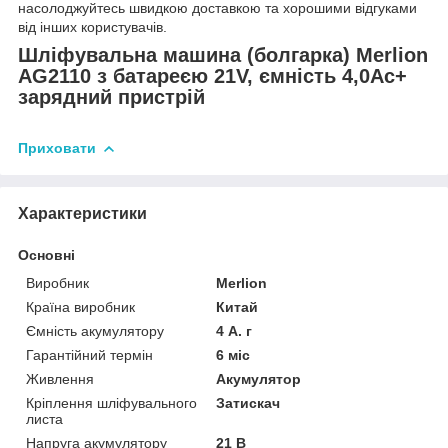
насолоджуйтесь швидкою доставкою та хорошими відгуками
від інших користувачів.
Шліфувальна машина (болгарка) Merlion
AG2110 з батареєю 21V, ємність 4,0Ас+
зарядний пристрій
Приховати
Характеристики
Основні
Виробник
Merlion
Країна виробник
Китай
Ємність акумулятору
4 А. г
Гарантійний термін
6 міс
Живлення
Акумулятор
Кріплення шліфувального
Затискач
листа
Напруга акумулятору
21 В