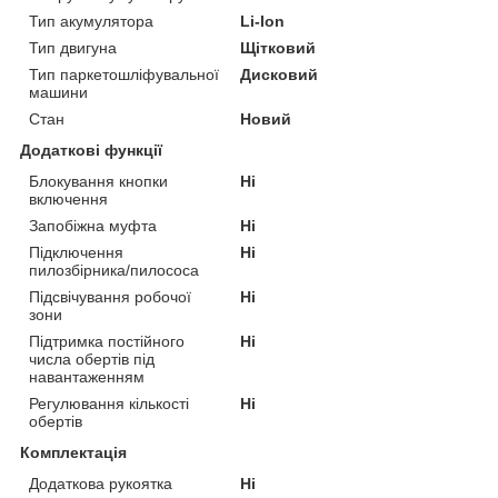
Тип акумулятора
Li-Ion
Тип двигуна
Щітковий
Тип паркетошліфувальної
Дисковий
машини
Стан
Новий
Додаткові функції
Блокування кнопки
Ні
включення
Запобіжна муфта
Ні
Підключення
Ні
пилозбірника/пилососа
Підсвічування робочої
Ні
зони
Підтримка постійного
Ні
числа обертів під
навантаженням
Регулювання кількості
Ні
обертів
Комплектація
Додаткова рукоятка
Ні