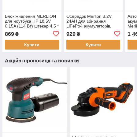
Блок живлення MERLION
Осередок Merlion 3.2V
Авто
для ноутбукa HP 18.5V
24AH для збирання
акум
6.15A (114 Вт) штекер 4.5 *
LiFePo4 акумуляторів,
Merl
3.0мм, довжина 0,9 м +
(70х27х134) мм, Q18, вага
240V
869
929
1 4
₴
₴
кабель живлення, новий
513 г, максимальний
(AGM
струм заряду 3I3
чор
Купити
Купити
Акційні пропозиції та новинки